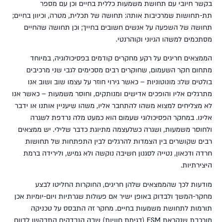
בקשר חיובי עם תחושת משמעות כללית בחיים וכן עם מספר
תת-תחושות שמרכיבות אותה: תחושה של תכלית, מטרה, וכיוון בחיים;
תחושה של השפעה על אנשים חשובים בחייך; וכן תחושה שהחיים
מסתכמים למשהו הגיוני וקוהרנטי.
הממצאים חריגים על רקע מחקרים קודמים בפסיכולוגיה, במיוחד
מתחום חקר השעמום, שחוקרים רבים מסכימים לגבי שני מרכיבים
בולטים שלו: מונוטוניות – כאשר גירוי חוזר על עצמו שוב ושוב אנו
מתרגלים אליו והופכים אדישים ומנותקים, וחוסר משמעות – כאשר אנו
לא מצליחים למצוא משהו להתחבר אליו, משהו שיעניין אותנו או ידבר
אלינו. במחקר הפסיכולוגי שעמום הוא כמעט מלה נרדפת לשגרה
ולחוסר משמעות, ושגרה כשלעצמה מתיוגת כדבר שלילי. יש ממצאים
רבים שקושרים בין הצמדות להרגלים לבין התפתחות של תחושות
חרדה ודכאון, נטייה לסגנון חשיבה נוקשה ולא גמיש, ולירידה ברמת
היצירתיות.
מודעות לכך שהממצאים שלהן חריגים, החוקרות החליטו לבצע
מחקר-המשך ולבדוק באופן ישיר אם פעולות שגרתיות ויום-יומיות אכן
תורמות לתחושת משמעות בחיים. מחקר זה התבסס על טכניקה
מורכבת שנקראת ESM (דגימת חוויות) שבה הנבדקים התבקשו לדווח