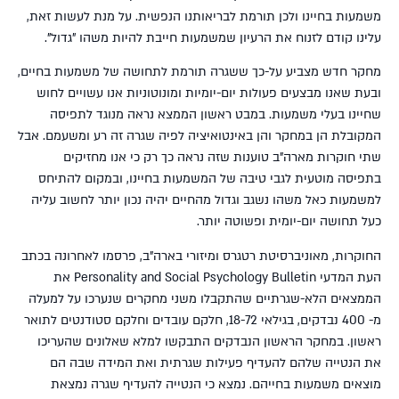
משמעות בחיינו ולכן תורמת לבריאותנו הנפשית. על מנת לעשות זאת,
עלינו קודם לזנוח את הרעיון שמשמעות חייבת להיות משהו "גדול".
מחקר חדש מצביע על-כך ששגרה תורמת לתחושה של משמעות בחיים,
ובעת שאנו מבצעים פעולות יום-יומיות ומונוטוניות אנו עשויים לחוש
שחיינו בעלי משמעות. במבט ראשון הממצא נראה מנוגד לתפיסה
המקובלת הן במחקר והן באינטואיציה לפיה שגרה זה רע ומשעמם. אבל
שתי חוקרות מארה"ב טוענות שזה נראה כך רק כי אנו מחזיקים
בתפיסה מוטעית לגבי טיבה של המשמעות בחיינו, ובמקום להתיחס
למשמעות כאל משהו נשגב וגדול מהחיים יהיה נכון יותר לחשוב עליה
כעל תחושה יום-יומית ופשוטה יותר.
החוקרות, מאוניברסיטת רטגרס ומיזורי בארה"ב, פרסמו לאחרונה בכתב
העת המדעי Personality and Social Psychology Bulletin את
הממצאים הלא-שגרתיים שהתקבלו משני מחקרים שנערכו על למעלה
מ- 400 נבדקים, בגילאי 18-72, חלקם עובדים וחלקם סטודנטים לתואר
ראשון. במחקר הראשון הנבדקים התבקשו למלא שאלונים שהעריכו
את הנטייה שלהם להעדיף פעילות שגרתית ואת המידה שבה הם
מוצאים משמעות בחייהם. נמצא כי הנטייה להעדיף שגרה נמצאת