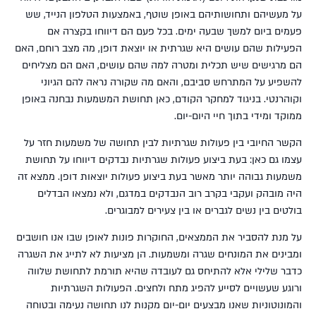
על מעשיהם ותחושותיהם באופן שוטף, באמצעות הטלפון הנייד, שש
פעמים ביום למשך שבעה ימים. בכל פעם הם דיווחו בקצרה אם
הפעילות שהם עושים היא שגרתית או יוצאת דופן, מה מצב רוחם, האם
הם מרגישים שיש תכלית ומטרה למה שהם עושים, האם הם מצליחים
להשפיע על המתרחש סביבם, והאם מה שקורה נראה להם הגיוני
וקוהרנטי. בניגוד למחקר הקודם, כאן תחושת המשמעות נבחנה באופן
ממוקד ומידי בתוך חיי היום-יום.
הקשר החיובי בין פעולות שגרתיות לבין תחושה של משמעות חזר על
עצמו גם כאן: בעת ביצוע פעולות שגרתיות נבדקים דיווחו על תחושת
משמעות גבוהה יותר מאשר בעת ביצוע פעולות יוצאות דופן. ממצא זה
היה מובהק ועקבי בקרב רוב הנבדקים במדגם, ולא נמצאו הבדלים
בולטים בין נשים לגברים או בין צעירים למבוגרים.
על מנת להסביר את הממצאים, החוקרות פונות לאופן שבו אנו חושבים
ומבינים את המונחים שגרה ומשמעות. הן מציעות לא לתייג את השגרה
כדבר שלילי אלא להתיחס גם לעובדה שהיא תורמת לתחושת שלווה
ורוגע שעשויים לסייע להפיג מתח ולחצים. הפעולות השגרתיות
והמונוטוניות שאנו מבצעים יום-יום מקנות לנו תחושה נעימה ובטוחה