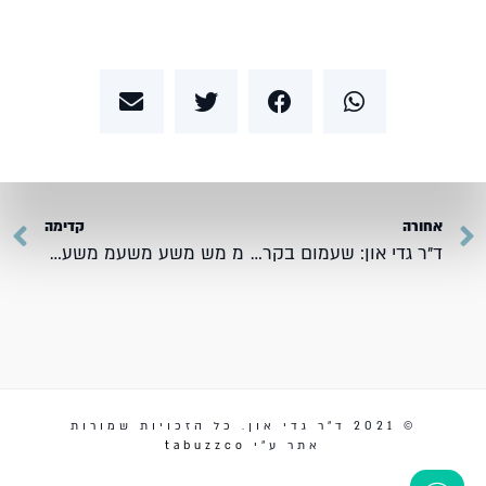
אחורה
קדימה
ד"ר גדי און: שעמום בקרב מתבגרים. ראיון העולם הבוקר
מ מש משע משעמ משעמם
© 2021 ד״ר גדי און. כל הזכויות שמורות
אתר ע״י
tabuzzco